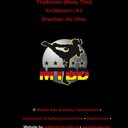
Thaiboxen (Muay Thai)
Kickboxen / K1
Brazilian Jiu-Jitsu
©
Martial Arts Academy Ganderkesee
•
Impressum & Haftungsausschluss
•
Datenschutz
•
Website by
vetternwirtschaft.de
•
werbekreatur.de